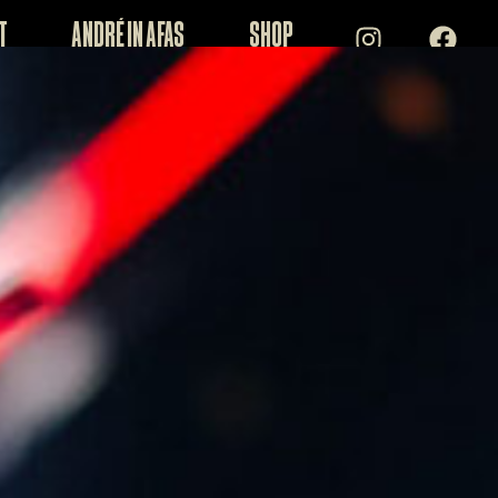
t
André in AFAS
Shop