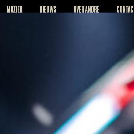
Muziek
Nieuws
Over André
Contac
Tickets Afas live