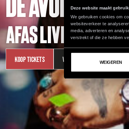
De avond van j
Deze website maakt gebruik
We gebruiken cookies om cont
websiteverkeer te analyseren
AFAS LIVE 07.11.26
media, adverteren en analys
verstrekt of die ze hebben v
KOOP TICKETS
VRIENDENTICKETS
WEIGEREN