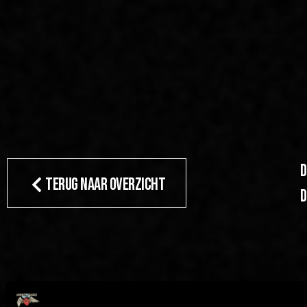
D
TERUG NAAR OVERZICHT
d