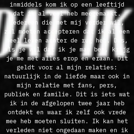
inmiddels kom ik op een leeftijd
dat ik al veel heb meegemaakt.
Iedereen die met mij verder wil,
zal moeten accepteren dat ik al een
heel leven achter de rug heb. Dus,
als je wil dat ik je man ben, krijg
je me met alles erop en eraan. Dit
geldt voor al mijn relaties:
natuurlijk in de liefde maar ook in
mijn relatie met fans, pers,
publiek en familie. Dit is iets wat
ik in de afgelopen twee jaar heb
ontdekt en waar ik zelf ook vrede
mee heb moeten sluiten. Ik kan het
verleden niet ongedaan maken en ik