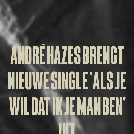
ANDRÉ HAZES BRENGT
NIEUWE SINGLE ‘ALS JE
WIL DAT IK JE MAN BEN’
UIT