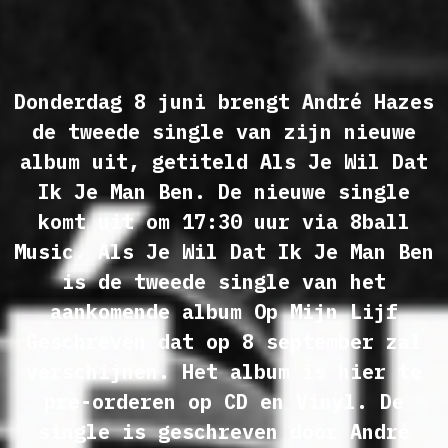
Donderdag 8 juni brengt André Hazes
de tweede single van zijn nieuwe
album uit, getiteld Als Je Wil Dat
Ik Je Man Ben. De nieuwe single
komt uit om 17:30 uur via 8ball
Music. Als Je Wil Dat Ik Je Man Ben
is de tweede single van het
aankomende album Op Mijn Lijf
Geschreven dat op 8 september zal
verschijnen. Het album is hier te
pre-orderen op CD en Vinyl. De
single is geschreven door André