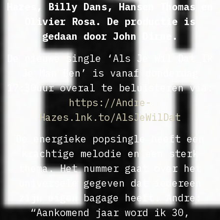
Hazes, Billy Dans, Hansen Thomas en
Olivier Rosa. De productie is
gedaan door John Dirne.
De nieuwe single ‘Als Je Wil Dat Ik
Je Man Ben’ is vanaf donderdag
17:30uur overal te beluisteren via:
https://Andre-
Hazes.lnk.to/AlsJeWilDat
De energieke popsingle heeft een
krachtige melodie en een sterk
thema. Het nummer gaat over het
universele gegeven dat iedereen
zijn eigen bagage heeft. Andre:
“Aankomend jaar word ik 30,