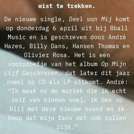
wist te trekken.
De nieuwe single,
Deel van Mij
komt
op donderdag 6 april uit bij 8ball
Music en is geschreven door André
Hazes, Billy Dans, Hansen Thomas en
Olivier Rosa. Het is een
voorproefje van het album
Op Mijn
Lijf Geschreven
, dat later dit jaar
zowel op CD als LP uitkomt. André:
“Ik maak nu de muziek die ik echt
zelf van binnen voel, ik ben zo
blij met deze nieuwe sound en ik
hoop dat mijn fans dat ook zullen
zijn.”