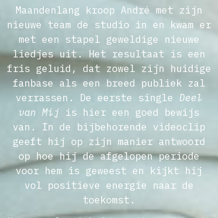
Maandenlang kroop André met zijn
nieuwe team de studio in en kwam er
met een stapel geweldige nieuwe
liedjes uit. Het resultaat is een
fris geluid, dat zowel zijn huidige
fanbase als een breed publiek zal
verrassen. De eerste single
Deel
van Mij
is hier een goed bewijs
van. In de bijbehorende videoclip
geeft hij op zijn manier antwoord
op hoe hij de afgelopen periode
voor hem is geweest en kijkt hij
vol positieve energie naar de
toekomst.