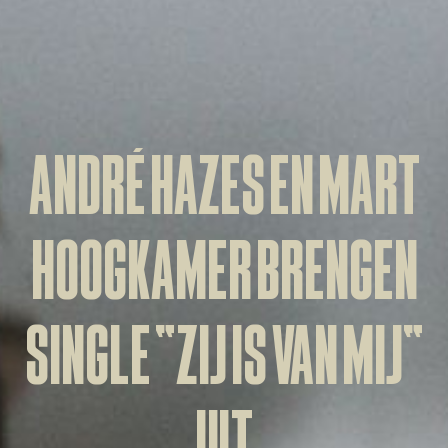
André Hazes en Mart
Hoogkamer brengen
single “Zij is van mij”
uit