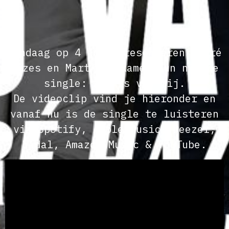
Vandaag op 4 juli presenteren André
Hazes en Mart Hoogkamer hun nieuwe
single: Zij is van mij.
De videoclip vind je hieronder en
vanaf nu is de single te luisteren
via Spotify, Apple Music, Deezer,
Tidal, Amazon Music & YouTube.