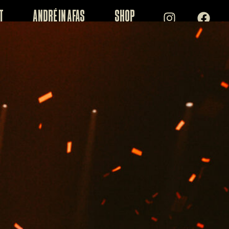
t
André in AFAS
Shop