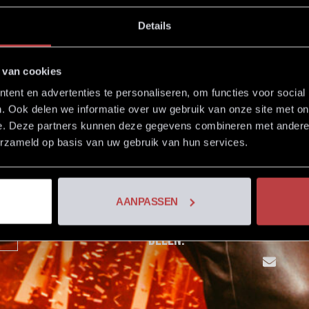
Details
artverkoop Ahoy geop
 van cookies
ent en advertenties te personaliseren, om functies voor social
. Ook delen we informatie over uw gebruik van onze site met on
at Andre Hazes eindelijk weer in Rott
e. Deze partners kunnen deze gegevens combineren met andere i
 weer op het grote podium te staan. De
erzameld op basis van uw gebruik van hun services.
geopend,
dus boek nu de beste plaatsen
AANPASSEN
Dit bericht
delen: