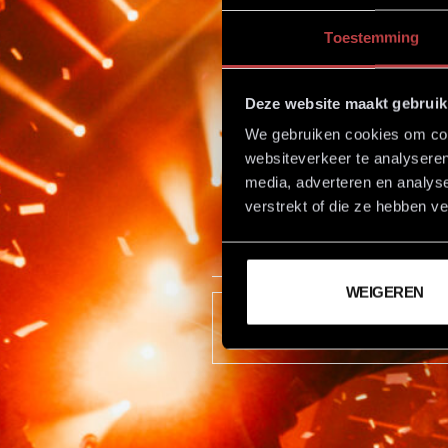
Toestemming
Ka
Deze website maakt gebruik
We gebruiken cookies om cont
websiteverkeer te analyseren
Op 25 november sta
media, adverteren en analys
niet wachten om
verstrekt of die ze hebben v
WEIGEREN
TERUG NAAR OVERZICHT