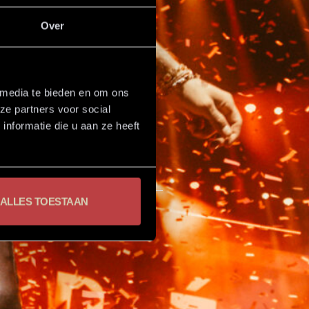
Over
end
 media te bieden en om ons
ze partners voor social
erdam Ahoy! Hij kan
nformatie die u aan ze heeft
 kaartverkoop is
.
ALLES TOESTAAN