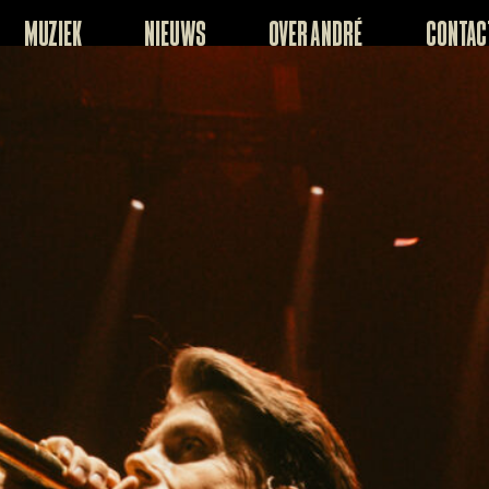
Muziek
Nieuws
Over André
Contac
Tickets Afas live