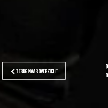
D
TERUG NAAR OVERZICHT
d