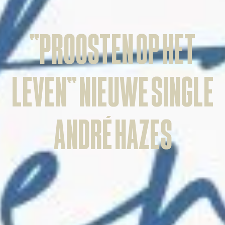
“Proosten Op Het
Leven” nieuwe single
André Hazes