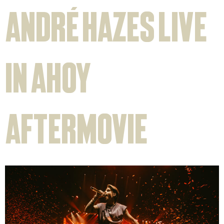
André Hazes Live
in Ahoy
aftermovie