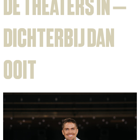
de theaters in –
Dichterbij Dan
Ooit