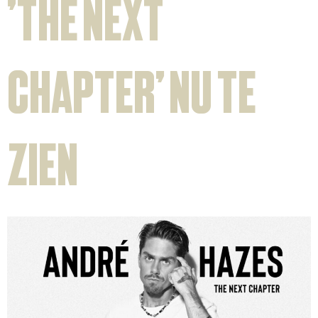
‘The Next
Chapter’ nu te
zien