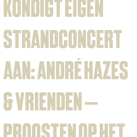
kondigt eigen
strandconcert
aan: André Hazes
& Vrienden –
Proosten op het