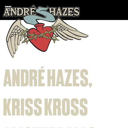
Categorie:
Nieuws
André Hazes,
Kriss Kross