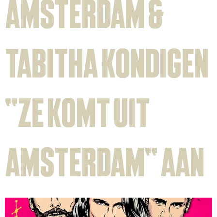
Amsterdam &
Tabitha kondigen
“Ze Komt Uit
Amsterdam” aan